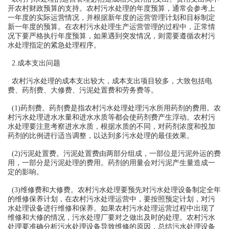
开农村财政预算的支持。农村污水处理的年度预算，通常会参考上
一年度的实际运营情况，并根据新年度的运营管理计划和目标制定
新一年度的预算。在农村污水处理生产运营管理的过程中，正常情
况下要严格执行年度预算，如果遇到突发情况，则需要遵循农村污
水处理指定的紧急处理程序。
2.成本支出问题
农村污水处理的成本支出较大，成本支出项目较多，大致包括电
费、药剂费、大修费、污泥处置费和劳务费等。
(1)药剂费。药剂费是指农村污水处理处理污水所用药剂的费用。农
村污水处理进水水量和进水水质等都会使药剂费产生浮动。农村污
水处理要注意考察进水水质，根据水质的不同，对药剂浓度和投加
药剂的比例进行适当调整，以达到多污水处理的最佳效果。
(2)污泥处置费。污泥处置费由两部分组成，一部位是污泥外运的费
用，一部分是污泥处理的费用。药剂的用量会对污泥产生量造成一
定的影响。
(3)维修费和大修费。农村污水处理要预先对污水处理设备制定全年
的维修保养计划，在农村污水处理运营中，要按照预定计划，对污
水处理设备进行维修和保养。如果农村污水处理运营过程中出现了
维修和大修的情况，污水处理厂要对之做出及时的处理。农村污水
处理要准确分析污水处理设备导致维修的原因，总结污水处理设备