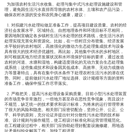
为加强农村生活污水收集、处理与集中式污水处理设施建设和管
理，避免因生活污水直排而导致的农村水体、土壤和农产品污染，
确保农村水源的安全和农民身心健康，建议：
1. 对拟建污水处理站做足准备工作，提高项目建设质量。农村的经
济社会发展水平、区域特点、自然地理条件和环境目标不尽相同，
要因地制宜确定各乡镇村生活污水处理的技术路线，使生活污水的
处理实现无害化和资源化。比如，在一些村庄分布密集、经济发展
水平较好的农村地区，高效强化的微动力生态处理集成技术与设备
具有很大的技术经济优越性。再比如，其他集中供水的乡村地区，
则可根据其地方经济发展状况和水环境保护目标的要求，通过改造
农村的河道、水塘和湿地，构建适度强化的无动力复合生态处理集
成系统；这些集成技术和设备因其低成本、高效率、无动力或微动
力等显著特点，具有在集中供水条件下处理农村生活污水的潜在优
势。同时，提前做好污水处理厂地址选择、设计规模等方面的资料
准备工作，确保申报工作尽早落实。
2. 严格把关，提高污水处理设备采购质量。目前小型污水处理装置
的市场竞争非常激烈，一些地方甚至存在恶性竞争现象，而且设计
不规范，缺乏统一的技术要求和设计标准，为将来的运行管理带来
了很大的风险和隐患。相关部门应密切配合，坚持公开、公正、公
平、科学的原则，充分论证并提出针对分散性污水处理的技术标
准、设计规则与操作规范，使工程设计标准化和运营管理规范化。
在工程建设过程中，相关部门应协助处理好配套设施修建、用地选
址矛盾纠纷化解等工作，加快工程进度。